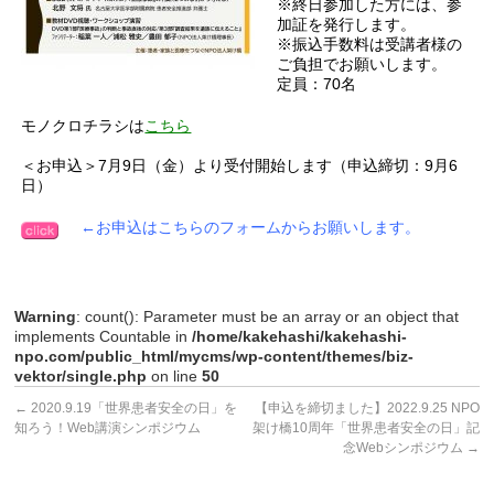
※終日参加した方には、参
加証を発行します。
※振込手数料は受講者様の
ご負担でお願いします。
定員：70名
モノクロチラシは
こちら
＜お申込＞7月9日（金）より受付開始します（申込締切：9月6
日）
←お申込はこちらのフォームからお願いします。
Warning
: count(): Parameter must be an array or an object that
implements Countable in
/home/kakehashi/kakehashi-
npo.com/public_html/mycms/wp-content/themes/biz-
vektor/single.php
on line
50
←
2020.9.19「世界患者安全の日」を
【申込を締切ました】2022.9.25 NPO
知ろう！Web講演シンポジウム
架け橋10周年「世界患者安全の日」記
念Webシンポジウム
→