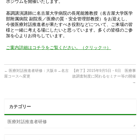
ポジウムを開催いたします。
基調講演講師に名古屋大学病院の長尾能雅教授（名古屋大学医学
部附属病院 副院長／医療の質・安全管理部教授）をお迎えし、
今後医療対話推進者が果たすべき役割などについて、ご来場の皆
様と一緒に考える場にしたいと思っています。多くの皆様のご参
加を心よりお待ちしています。
ご案内詳細はコチラをご覧ください。（クリック⇒）
←
医療対話推進者研修：大阪Ｂ→名古
【終了】2015年9月5日・6日 医療事
屋コースへ変更
故調査制度に関わるセミナー等の開催
→
カテゴリー
医療対話推進者研修